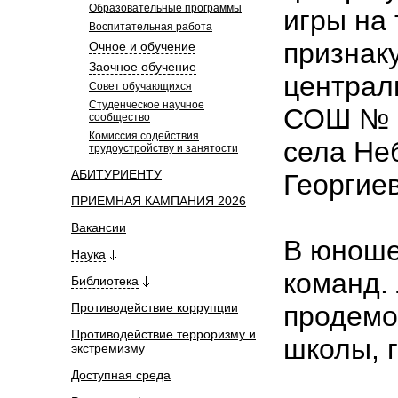
Образовательные программы
игры на
Воспитательная работа
признак
Очное и обучение
Заочное обучение
централ
Совет обучающихся
Студенческое научное
СОШ № 5
сообщество
Комиссия содействия
села Не
трудоустройству и занятости
АБИТУРИЕНТУ
Георгиев
ПРИЕМНАЯ КАМПАНИЯ 2026
Вакансии
В юноше
Наука
команд.
Библиотека
Противодействие коррупции
продемо
Противодействие терроризму и
школы, 
экстремизму
Доступная среда