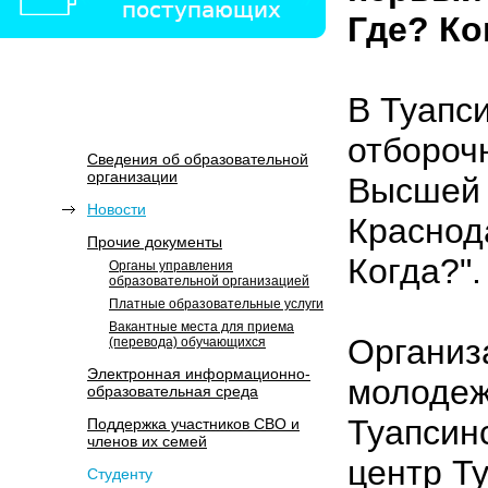
Где? Ко
В Туапс
отбороч
Сведения об образовательной
организации
Высшей 
Новости
Краснода
Прочие документы
Когда?".
Органы управления
образовательной организацией
Платные образовательные услуги
Вакантные места для приема
Организ
(перевода) обучающихся
Электронная информационно-
молодеж
образовательная среда
Туапсин
Поддержка участников СВО и
членов их семей
центр Т
Студенту